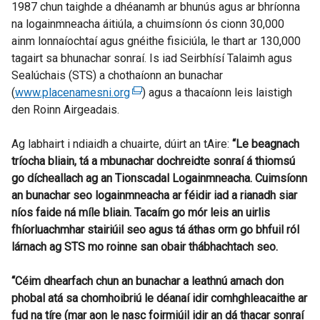
1987 chun taighde a dhéanamh ar bhunús agus ar bhríonna
na logainmneacha áitiúla, a chuimsíonn ós cionn 30,000
ainm lonnaíochtaí agus gnéithe fisiciúla, le thart ar 130,000
tagairt sa bhunachar sonraí. Is iad Seirbhísí Talaimh agus
Sealúchais (STS) a chothaíonn an bunachar
(
www.placenamesni.org
(
) agus a thacaíonn leis laistigh
den Roinn Airgeadais.
e
x
Ag labhairt i ndiaidh a chuairte, dúirt an tAire:
t
“Le beagnach
tríocha bliain, tá a mbunachar dochreidte sonraí á thiomsú
e
go dícheallach ag an Tionscadal Logainmneacha. Cuimsíonn
r
an bunachar seo logainmneacha ar féidir iad a rianadh siar
n
níos faide ná míle bliain. Tacaím go mór leis an uirlis
a
fhíorluachmhar stairiúil seo agus tá áthas orm go bhfuil ról
l
lárnach ag STS mo roinne san obair thábhachtach seo.
l
i
“Céim dhearfach chun an bunachar a leathnú amach don
n
phobal atá sa chomhoibriú le déanaí idir comhghleacaithe ar
k
fud na tíre (mar aon le nasc foirmiúil idir an dá thacar sonraí
o