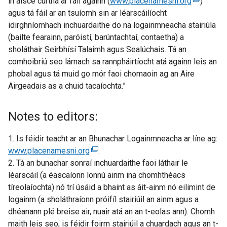
in aisce curtha ar fáil againn (
a
www.placenamesni.org
(
)
agus tá fáil ar an tsuíomh sin ar léarscáilíocht
b
e
idirghníomhach inchuardaithe do na logainmneacha stairiúla
)
x
(bailte fearainn, paróistí, barúntachtaí, contaetha) a
t
sholáthair Seirbhísí Talaimh agus Sealúchais. Tá an
e
comhoibriú seo lárnach sa rannpháirtíocht atá againn leis an
r
phobal agus tá muid go mór faoi chomaoin ag an Aire
n
Airgeadais as a chuid tacaíochta.”
a
l
l
Notes to editors:
i
n
1. Is féidir teacht ar an Bhunachar Logainmneacha ar líne ag:
k
www.placenamesni.org
(
.
o
2. Tá an bunachar sonraí inchuardaithe faoi láthair le
e
p
léarscáil (a éascaíonn lonnú ainm ina chomhthéacs
x
e
tíreolaíochta) nó trí úsáid a bhaint as áit-ainm nó eilimint de
t
n
logainm (a sholáthraíonn próifíl stairiúil an ainm agus a
e
s
dhéanann plé breise air, nuair atá an an t-eolas ann). Chomh
r
i
maith leis seo, is féidir foirm stairiúil a chuardach agus an t-
n