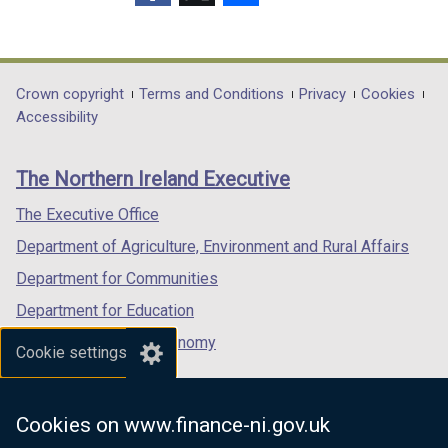
w
t
o
(external
(external
(external
/
a
w
link
link
link
t
b
/
opens
opens
opens
a
)
t
in
in
in
Department
Crown copyright
Terms and Conditions
Privacy
Cookies
b
a
a
a
a
Accessibility
footer
)
b
new
new
new
)
links
window
window
window
The Northern Ireland Executive
/
/
/
tab)
tab)
tab)
The Executive Office
Department of Agriculture, Environment and Rural Affairs
Department for Communities
Department for Education
Department for the Economy
Cookie settings
Department of Finance
Department for Infrastructure
Cookies on www.finance-ni.gov.uk
Department for Health