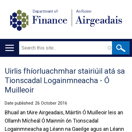
Department of
An Roinn
Finance
Airgeadais
Search
Main
navigation
Uirlis fhíorluachmhar stairiúil atá sa
Translation
Tionscadal Logainmneacha - Ó
help
Muilleoir
Date published:
26 October 2016
Bhuail an tAire Airgeadais, Máirtín Ó Muilleoir leis an
Ollamh Mícheál Ó Mainnín ón Tionscadal
Logainmneacha ag Léann na Gaeilge agus an Léann