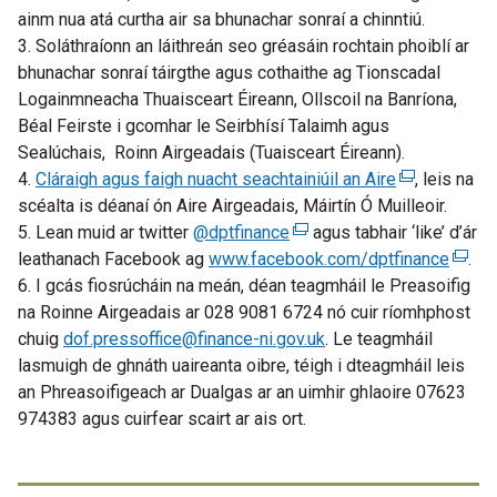
n
ainm nua atá curtha air sa bhunachar sonraí a chinntiú.
a
a
3. Soláthraíonn an láithreán seo gréasáin rochtain phoiblí ar
l
n
bhunachar sonraí táirgthe agus cothaithe ag Tionscadal
l
e
Logainmneacha Thuaisceart Éireann, Ollscoil na Banríona,
i
w
Béal Feirste i gcomhar le Seirbhísí Talaimh agus
n
w
Sealúchais, Roinn Airgeadais (Tuaisceart Éireann).
k
i
4.
Cláraigh agus faigh nuacht seachtainiúil an Aire
o
(
, leis na
n
scéalta is déanaí ón Aire Airgeadais, Máirtín Ó Muilleoir.
p
e
d
5. Lean muid ar twitter
@dptfinance
e
(
agus tabhair ‘like’ d’ár
x
o
leathanach Facebook ag
n
www.facebook.com/dptfinance
e
t
(
.
w
6. I gcás fiosrúcháin na meán, déan teagmháil le Preasoifig
s
x
e
e
/
na Roinne Airgeadais ar 028 9081 6724 nó cuir ríomhphost
i
t
r
x
t
chuig
dof.pressoffice@finance-ni.gov.uk
n
e
. Le teagmháil
n
t
a
lasmuigh de ghnáth uaireanta oibre, téigh i dteagmháil leis
a
r
a
e
b
an Phreasoifigeach ar Dualgas ar an uimhir ghlaoire 07623
n
n
l
r
)
974383 agus cuirfear scairt ar ais ort.
e
a
l
n
w
l
i
a
w
l
n
l