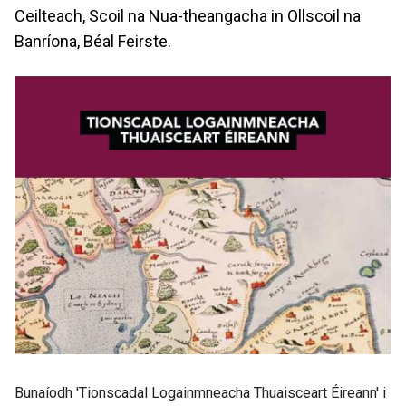
Ceilteach, Scoil na Nua-theangacha in Ollscoil na
Banríona, Béal Feirste.
Bunaíodh 'Tionscadal Logainmneacha Thuaisceart Éireann' i