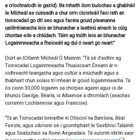
a críochnaíodh le gairid). Ba mhaith liom buíochas a ghabháil
p
le Mícheál as cuireadh a chur orm cloisteáil faoi rath an
e
tionscadail go dtí seo agus faoina gcuid pleananna
n
uaillmhianacha leis an bhunachar a leathnú amach le cúig
s
chontae eile a chlúdach. Táim ag tnúth leis an bhunachar
i
Logainmneacha a fheiceáil ag dul ó neart go neart."
n
a
Dúirt an tOllamh Mícheál Ó Mainnín: “Tá sé d’aidhm ag
n
Tionscadal Logainmneacha Thuaisceart Éireann ár n-
e
oidhreacht teangacha agus cultúir a iniúchadh agus a
w
thabhairt chun solais trí mheán ár gcuid logainmneacha. Tá
w
ós cionn 30,000 logainm sa chorpas againn agus is de
i
bhunús Gaeilge, Béarla, is Albainise a dtromlach (seachas
n
corrainm Lochlainnise agus Fraincise).
d
o
“Tá an Tionscadal lonnaithe in Ollscoil na Banríona, Béal
w
Feirste, agus oibríonn sé i gcomhpháirt le Seirbhísí Talaimh
/
agus Sealúchais sa Roinn Airgeadais. Tá suíomh idirlín saor
t