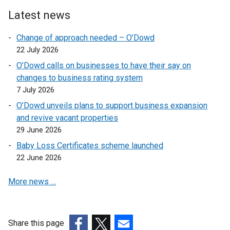
i
i
k
l
n
n
o
i
Latest news
d
k
p
n
Change of approach needed – O’Dowd
o
o
e
k
22 July 2026
w
p
n
o
/
e
s
p
O’Dowd calls on businesses to have their say on
t
n
i
e
changes to business rating system
a
s
n
n
7 July 2026
b
i
a
s
O’Dowd unveils plans to support business expansion
)
n
n
i
and revive vacant properties
a
e
n
29 June 2026
n
w
a
Baby Loss Certificates scheme launched
e
w
n
22 June 2026
w
i
e
w
n
w
More news …
i
d
w
n
o
i
d
w
n
o
/
d
Share this page